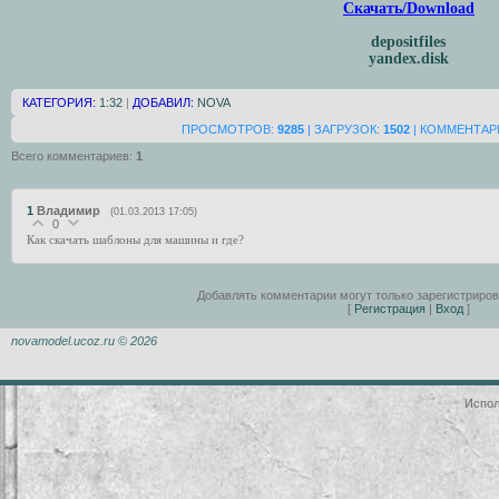
Скачать/Download
depositfiles
yandex.disk
КАТЕГОРИЯ:
1:32
|
ДОБАВИЛ:
NOVA
ПРОСМОТРОВ:
9285
| ЗАГРУЗОК:
1502
| КОММЕНТАР
Всего комментариев
:
1
1
Владимир
(01.03.2013 17:05)
0
Как скачать шаблоны для машины и где?
Добавлять комментарии могут только зарегистриро
[
Регистрация
|
Вход
]
novamodel.ucoz.ru © 2026
Испол