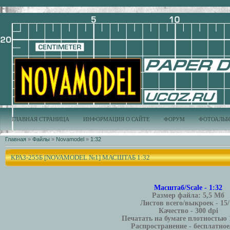
ГЛАВНАЯ СТРАНИЦА
ИНФОРМАЦИЯ О САЙТЕ
ФОРУМ
ФОТОАЛЬ
Главная
»
Файлы
»
Novamodel
»
1:32
КРАЗ-255Б [NOVAMODEL №1] МАСШТАБ 1:32
Масштаб/Scale - 1:32
Размер файла: 5,5 Мб
Листов всего/выкроек - 15/
Качество - 300 dpi
Печатать на бумаге плотностью 
Распространение - бесплатное